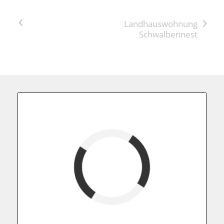
<
>
Fewoname
verfügbar (Anreise)
Abreise
verfügbar
belegt