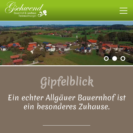
Bauernhof
Landhaus
Wohnen
Gipfelblick
Gipfelblick
Ein echter Allgäuer Bauernhof ist
Schwalbennest
ein besonderes Zuhause.
Sonnenmulde
allgäuweit