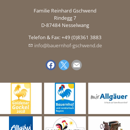
Familie Reinhard Gschwend
Rindegg 7
D-87484 Nesselwang
Telefon & Fax: +49 (0)8361 3883
nf
b
rnh
f-gschw
nd
d