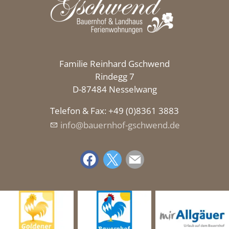
Familie Reinhard Gschwend
Rindegg 7
D-87484 Nesselwang
Telefon & Fax: +49 (0)8361 3883
nf
b
rnh
f-gschw
nd
d