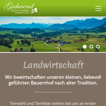
Bauernhof
Landwirtschaft
Tiere
Rund um den Hof
Landwirtschaft
Landhaus
Wir bewirtschaften unseren kleinen, liebevoll
Wohnen
geführten Bauernhof nach alter Tradition.
allgäuweit
Tierwohl und Tierliebe stehen bei uns an erster