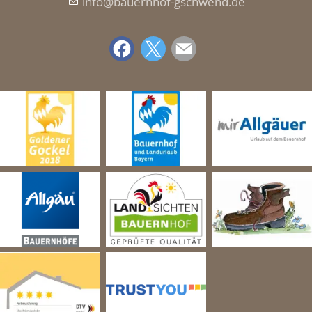
nf
b
rnh
f-gschw
nd
d