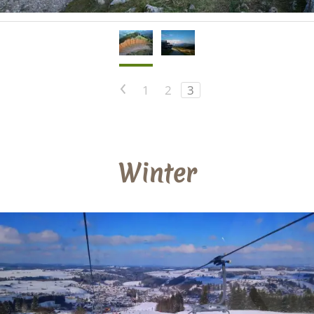
<
1
2
3
Winter