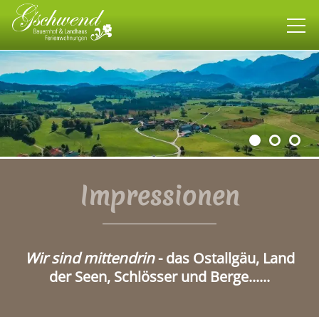
Bauernhof
Landhaus
Wohnen
Impressionen
allgäuweit
Wir sind mittendrin
-
das Ostallgäu, Land
Impressionen
der Seen, Schlösser und Berge......
Kontakt