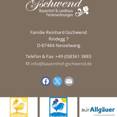
Familie Reinhard Gschwend
Rindegg 7
D-87484 Nesselwang
Telefon & Fax: +49 (0)8361 3883
nf
b
rnh
f-gschw
nd
d