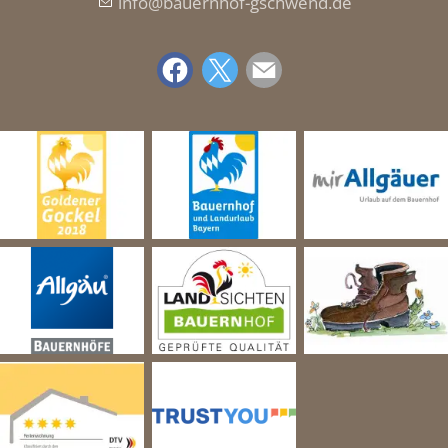
nf
b
rnh
f-gschw
nd
d