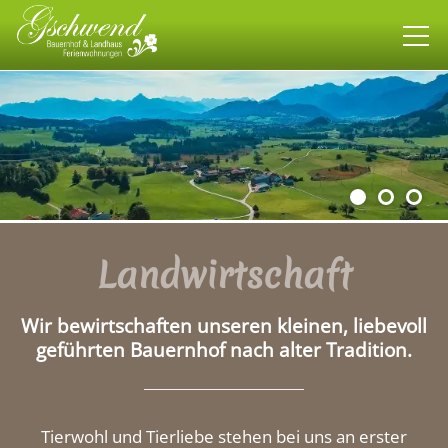
Bauernhof
Landwirtschaft
Tiere
Rund um den Hof
Landwirtschaft
Landhaus
Wir bewirtschaften unseren kleinen, liebevoll
Wohnen
geführten Bauernhof nach alter Tradition.
allgäuweit
Tierwohl und Tierliebe stehen bei uns an erster